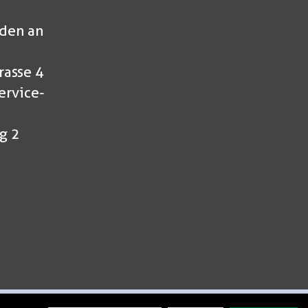
den an
rasse 4
ervice-
g 2