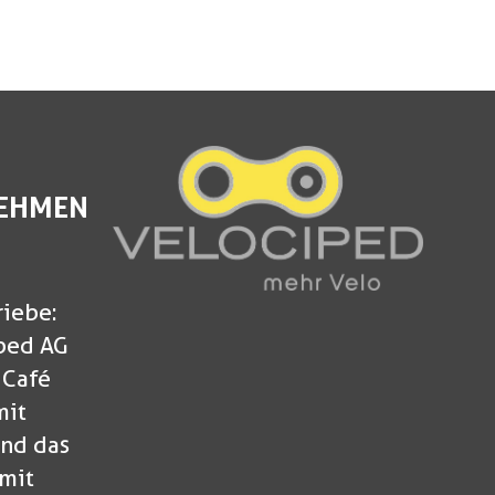
EHMEN
riebe:
ped AG
 Café
mit
nd das
mit