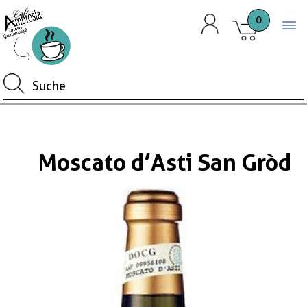
0
Togg
Moscato d’Asti San Gròd