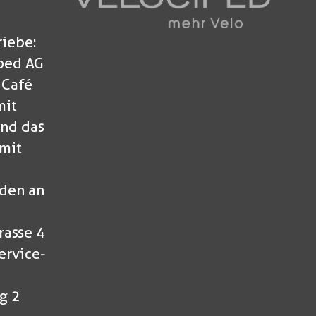
riebe:
ped AG
 Café
mit
nd das
mit
den an
rasse 4
ervice-
g 2