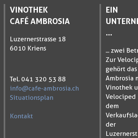
VINOTHEK
EIN
CAFÉ AMBROSIA
UNTERN
...
Luzernerstrasse 18
6010 Kriens
... zwei Bet
Zur Veloci
gehört das
Ambrosia 
Tel. 041 320 53 88
Vinothek u
info@cafe-ambrosia.ch
Velociped 
Situationsplan
dem
Verkaufsla
Kontakt
der
Luzernerst