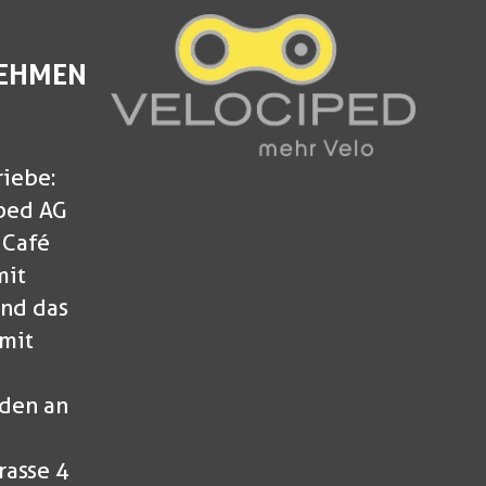
EHMEN
riebe:
ped AG
 Café
mit
nd das
mit
den an
rasse 4