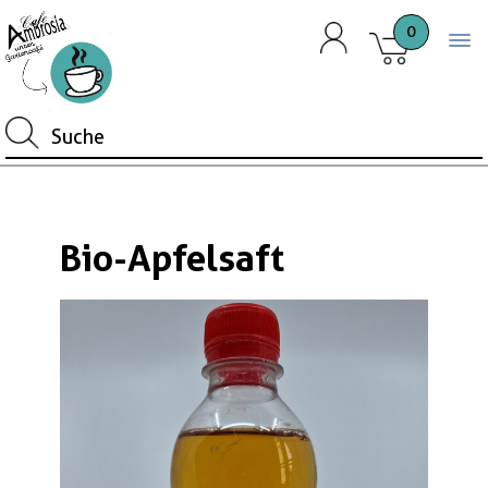
0
Togg
Bio-Apfelsaft