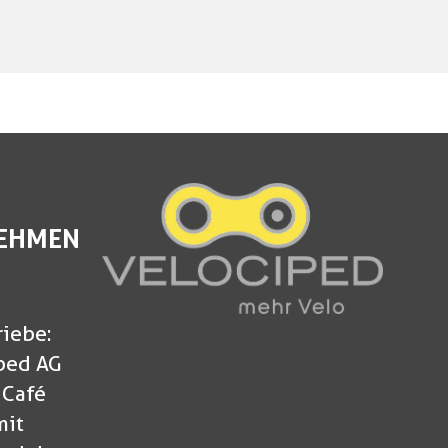
EHMEN
riebe:
ped AG
 Café
mit