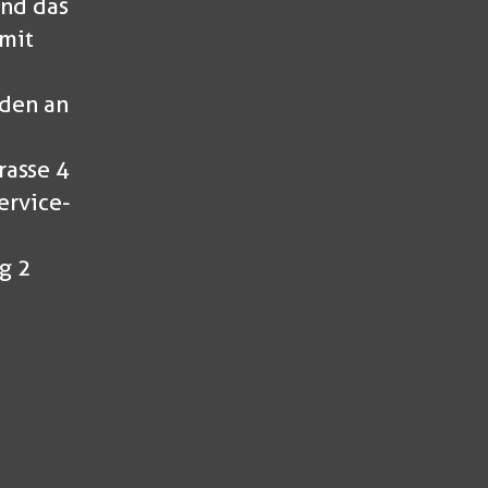
nd das
mit
den an
rasse 4
ervice-
g 2