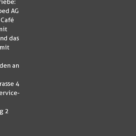
riebe:
ped AG
 Café
mit
nd das
mit
den an
rasse 4
ervice-
g 2