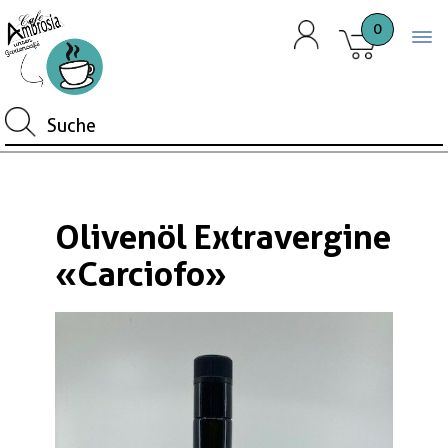
0
Togg
Olivenöl Extravergine
«Carciofo»