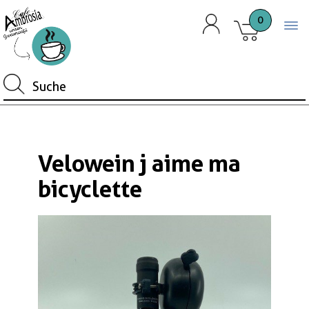
0
Togg
Velowein j aime ma
bicyclette